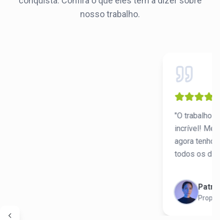
conquista. Confira o que eles têm a dizer sobre
nosso trabalho.
"O trabalho 
"A Cri
incrível! Me
comple
agora tenho 
loja. O
todos os dias
ficara
Patrí
Proprie
Anterior